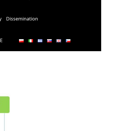
y
Dissemination
E