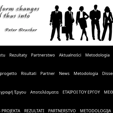
ktu
Rezultaty
Partnerstwo
Aktualności
Metodologia
l progetto
Risultati
Partner
News
Metodologia
Disse
ιγραφή Έργου
Αποτελέσματα
ΕΤΑΙΡΟΙ ΤΟΥ ΕΡΓΟΥ
ΜΕΘ
S PROJEKTA
REZULTATI
PARTNERSTVO
METODOLOGIJA