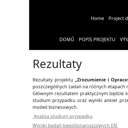
Home
Project 
DOMŮ
POPIS PROJEKTU
VÝ
Rezultaty
Rezultaty projektu
„Zrozumienie i Opraco
poszczególnych zadań na różnych etapach rea
Głównym rezultatem praktycznym będzie k
studium przypadku oraz wyniki ankiet prze
modeli biznesowych.
Analiza studium przypadku
Wyniki badań kwestionariuszowych EN