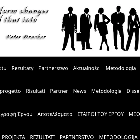
ktu
Rezultaty
Partnerstwo
Aktualności
Metodologia
l progetto
Risultati
Partner
News
Metodologia
Disse
ιγραφή Έργου
Αποτελέσματα
ΕΤΑΙΡΟΙ ΤΟΥ ΕΡΓΟΥ
ΜΕΘ
S PROJEKTA
REZULTATI
PARTNERSTVO
METODOLOGIJA