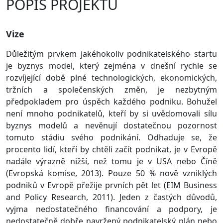
POPIS PROJEKTU
Vize
Důležitým prvkem jakéhokoliv podnikatelského startu
je byznys model, který zejména v dnešní rychle se
rozvíjející době plné technologických, ekonomických,
tržních a společenských změn, je nezbytným
předpokladem pro úspěch každého podniku. Bohužel
není mnoho podnikatelů, kteří by si uvědomovali sílu
byznys modelů a nevěnují dostatečnou pozornost
tomuto stádiu svého podnikání. Odhaduje se, že
procento lidí, kteří by chtěli začít podnikat, je v Evropě
nadále výrazně nižší, než tomu je v USA nebo Číně
(Evropská komise, 2013). Pouze 50 % nově vzniklých
podniků v Evropě přežije prvních pět let (EIM Business
and Policy Research, 2011). Jeden z častých důvodů,
vyjma nedostatečného financování a podpory, je
nedostatečně dobře navržený podnikatelský plán nebo