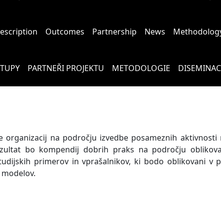
description
Outcomes
Partnership
News
Methodolog
STUPY
PARTNEŘI PROJEKTU
METODOLOGIE
DISEMINAC
te organizacij na področju izvedbe posameznih aktivnosti 
 rezultat bo kompendij dobrih praks na področju oblikov
tudijskih primerov in vprašalnikov, ki bodo oblikovani v 
h modelov.