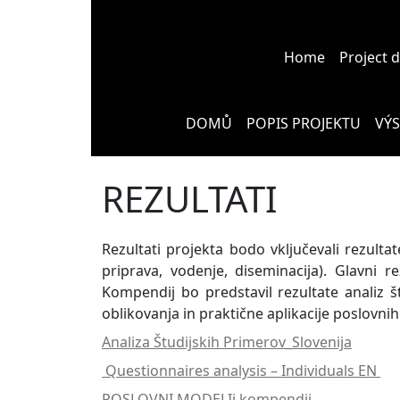
Home
Project 
DOMŮ
POPIS PROJEKTU
VÝ
REZULTATI
Rezultati projekta bodo vključevali rezulta
priprava, vodenje, diseminacija). Glavni
Kompendij bo predstavil rezultate analiz š
oblikovanja in praktične aplikacije poslovni
Analiza Študijskih Primerov_Slovenija
Questionnaires analysis – Individuals EN
POSLOVNI MODELIi kompendij