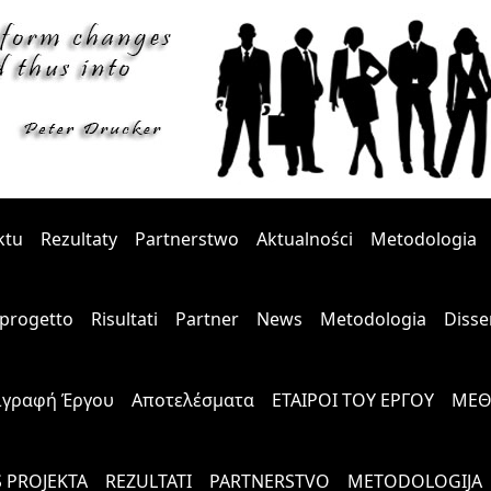
ktu
Rezultaty
Partnerstwo
Aktualności
Metodologia
l progetto
Risultati
Partner
News
Metodologia
Disse
ιγραφή Έργου
Αποτελέσματα
ΕΤΑΙΡΟΙ ΤΟΥ ΕΡΓΟΥ
ΜΕΘ
S PROJEKTA
REZULTATI
PARTNERSTVO
METODOLOGIJA