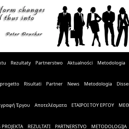
ktu
Rezultaty
Partnerstwo
Aktualności
Metodologia
l progetto
Risultati
Partner
News
Metodologia
Disse
ιγραφή Έργου
Αποτελέσματα
ΕΤΑΙΡΟΙ ΤΟΥ ΕΡΓΟΥ
ΜΕΘ
S PROJEKTA
REZULTATI
PARTNERSTVO
METODOLOGIJA