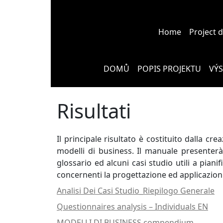
Home
Project 
DOMŮ
POPIS PROJEKTU
VÝ
Risultati
Il principale risultato è costituito dalla 
modelli di business. Il manuale presenterà i
glossario ed alcuni casi studio utili a pia
concernenti la progettazione ed applicazioni
Analisi Dei Casi Studio_Riepilogo Generale
Questionnaires analysis – Individuals EN
MODELLI DI BUSINESS compendium